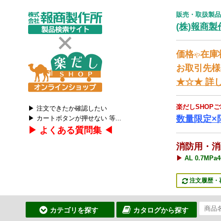
販売・取扱製品
(株)報商
価格
在庫
や
お取引先
★☆★ 詳
楽だしSHOP
▶ 注文できたか確認したい
数量限定×
▶ カートボタンが押せない 等...
▶ よくある質問集 ◀
消防用・消
▶
AL 0.7MP
注文履歴・
カテゴリを探す
カタログから探す