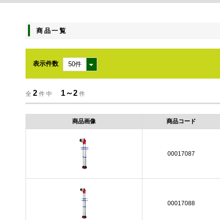
商品一覧
表示件数
2
1～2
全
件 中
件
商品画像
商品コード
00017087
00017088