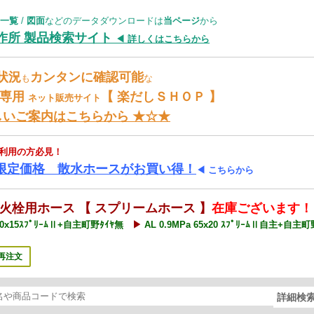
一覧
/
図面
などのデータダウンロードは
当ページ
から
製作所 製品検索サイト
◀ 詳しくはこちらから
状況
カンタンに確認可能
も
な
様専用
【 楽だしＳＨＯＰ 】
ネット
販売サイト
しいご案内はこちらから ★☆★
ご利用の方必見！
限定価格 散水ホースがお買い得！
◀ こちらから
火栓用ホース 【 スプリームホース 】
在庫ございます！
a40x15ｽﾌﾟﾘｰﾑⅡ+自主町野ﾀｲﾔ無
▶
AL 0.9MPa 65x20 ｽﾌﾟﾘｰﾑⅡ自主+自主町
再注文
詳細検