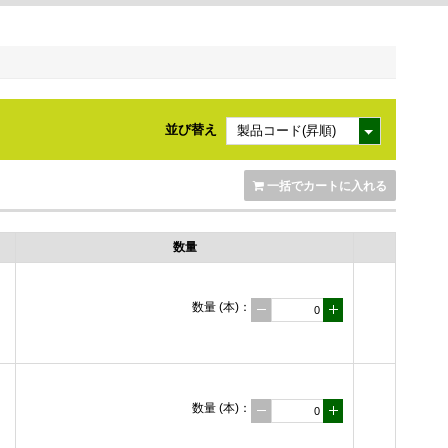
並び替え
一括でカートに入れる
数量
数量
(本)
：
数量
(本)
：