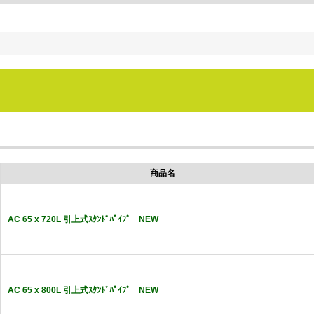
商品名
AC 65 x 720L 引上式ｽﾀﾝﾄﾞﾊﾟｲﾌﾟ NEW
AC 65 x 800L 引上式ｽﾀﾝﾄﾞﾊﾟｲﾌﾟ NEW